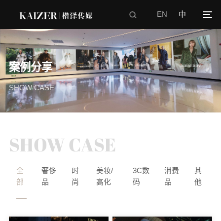
EN
中
案例分享
SHOW CASE
SHOW CASE
全
奢侈
时
美妆/
3C数
消费
其
部
品
尚
高化
码
品
他