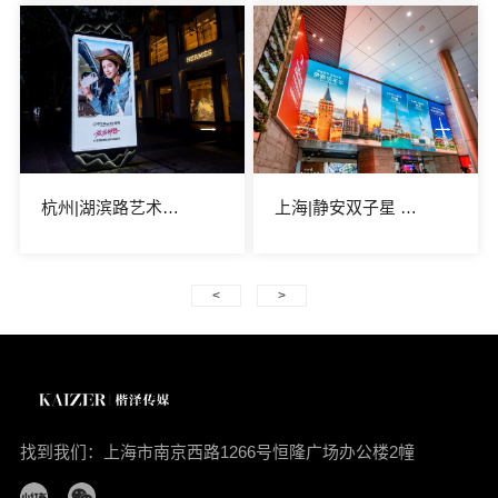
杭州|湖滨路艺术景观矩阵
上海|静安双子星 芮欧百货全场景媒体
<
>
找到我们：上海市南京西路1266号恒隆广场办公楼2幢